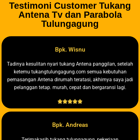
Testimoni Customer Tukang
Antena Tv dan Parabola
Tulungagung
Bpk. Wisnu
Tadinya kesulitan nyari tukang Antena panggilan, setelah
ketemu tukangtulungagung.com semua kebutuhan
pemasangan Antena dirumah teratasi, akhirnya saya jadi
pelanggan tetap. murah, cepat dan bergaransi lagi.





Bpk. Andreas
Terimakasih tukang tulungagung, pekerjaan