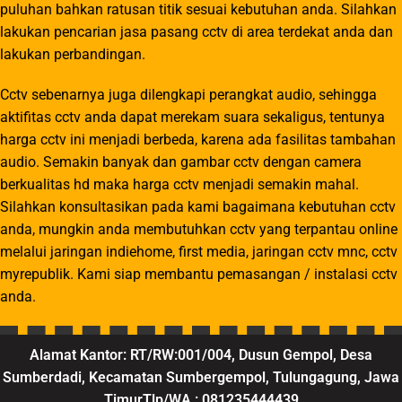
puluhan bahkan ratusan titik sesuai kebutuhan anda. Silahkan
lakukan pencarian jasa pasang cctv di area terdekat anda dan
lakukan perbandingan.
Cctv sebenarnya juga dilengkapi perangkat audio, sehingga
aktifitas cctv anda dapat merekam suara sekaligus, tentunya
harga cctv ini menjadi berbeda, karena ada fasilitas tambahan
audio. Semakin banyak dan gambar cctv dengan camera
berkualitas hd maka harga cctv menjadi semakin mahal.
Silahkan konsultasikan pada kami bagaimana kebutuhan cctv
anda, mungkin anda membutuhkan cctv yang terpantau online
melalui jaringan indiehome, first media, jaringan cctv mnc, cctv
myrepublik. Kami siap membantu pemasangan / instalasi cctv
anda.
Alamat Kantor: RT/RW:001/004, Dusun Gempol, Desa
Sumberdadi, Kecamatan Sumbergempol, Tulungagung, Jawa
TimurTlp/WA : 081235444439